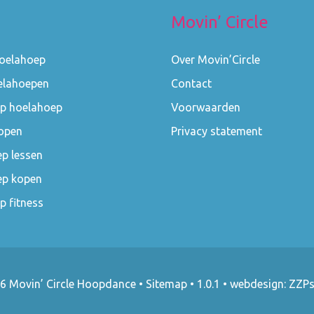
Movin’ Circle
hoelahoep
Over Movin’Circle
elahoepen
Contact
p hoelahoep
Voorwaarden
open
Privacy statement
p lessen
ep kopen
p fitness
6 Movin’ Circle Hoopdance
•
Sitemap
• 1.0.1 •
webdesign: ZZPs